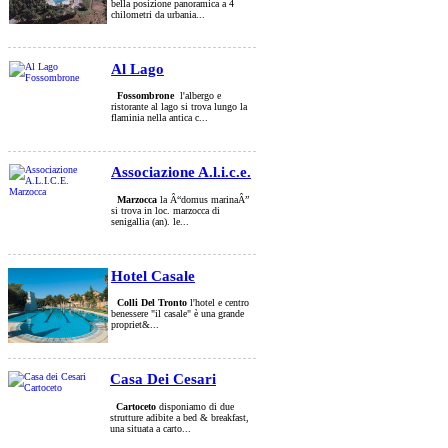
bella posizione panoramica a 4
chilometri da urbania...
Al Lago
Fossombrone
l'albergo e
ristorante al lago si trova lungo la
flaminia nella antica c...
Associazione A.l.i.c.e.
Marzocca
la Â“domus marinaÂ”
si trova in loc. marzocca di
senigallia (an). le...
Hotel Casale
Colli Del Tronto
l'hotel e centro
benessere "il casale" è una grande
propriet&...
Casa Dei Cesari
Cartoceto
disponiamo di due
strutture adibite a bed & breakfast,
una situata a carto...