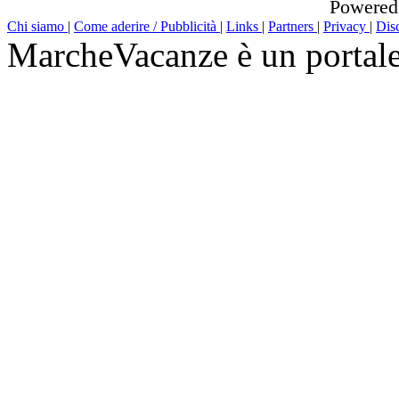
Powered
Chi siamo
|
Come aderire / Pubblicità
|
Links
|
Partners
|
Privacy
|
Dis
MarcheVacanze è un portal