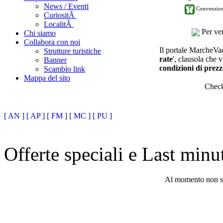
News / Eventi
Convenzion
CuriositÃ
LocalitÃ
Per ver
Chi siamo
Collabora con noi
Il portale MarcheVaca
Strutture turistiche
rate
', clausola che v
Banner
condizioni di prezz
Scambio link
Mappa del sito
Chec
[ AN ]
[ AP ]
[ FM ]
[ MC ]
[ PU ]
Offerte speciali e Last min
Al momento non son