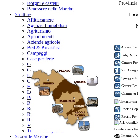
Provinci
Borghi e castelli
Benessere nelle Marche
Strutture
Loca
Affittacamere
Agenzie Immobiliari
N
Agriturismo
Appartamenti
Aziende agricole
Bed & Breakfast
Accessibile 
Campeggi
Baby-Sitter
Case per ferie
Camere Per
Centri Benessere
Country house
Sala Congres
Dimore storiche
Spiaggia Pr
Garnì
Hotel
Garage Per
Locali
Charme & 
Pensioni
R.T.A.
Residences
Piscina Cop
Rifugi
Piscina Per
Ristoranti
Villaggi turistici
Condizionata N
Tutte le categorie...
Scopri le Marche
Internet / 