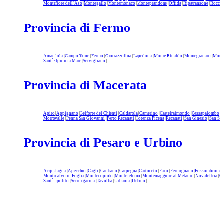
Montefiore dell`Aso
|
Montegallo
|
Montemonaco
|
Monteprandone
|
Offida
|
Ripatransone
|
Rocc
Provincia di Fermo
Amandola
|
Campofilone
|
Fermo
|
Grottazzolina
|
Lapedona
|
Monte Rinaldo
|
Montegranaro
|
Mon
Sant`Elpidio a Mare
|
Servigliano
|
Provincia di Macerata
Apiro
|
Appignano
|
Belforte del Chienti
|
Caldarola
|
Camerino
|
Castelraimondo
|
Cessapalombo
Morrovalle
|
Penna San Giovanni
|
Porto Recanati
|
Potenza Picena
|
Recanati
|
San Ginesio
|
San S
Provincia di Pesaro e Urbino
Acqualagna
|
Apecchio
|
Cagli
|
Cantiano
|
Carpegna
|
Cartoceto
|
Fano
|
Fermignano
|
Fossombron
Montecalvo in Foglia
|
Montecopiolo
|
Montefelcino
|
Montemaggiore al Metauro
|
Novafeltria
|
Sant`Ippolito
|
Serrungarina
|
Tavullia
|
Urbania
|
Urbino
|