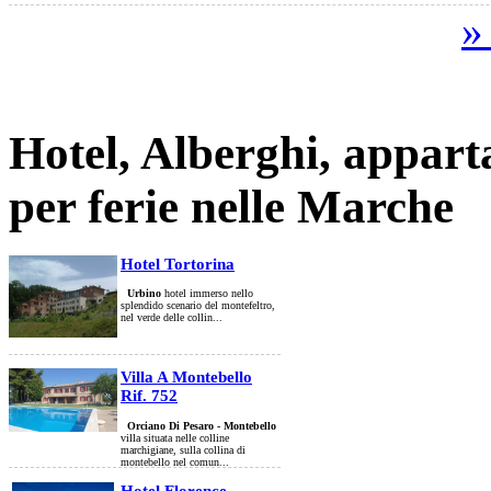
»
Hotel, Alberghi, appart
per ferie nelle Marche
Hotel Tortorina
Urbino
hotel immerso nello
splendido scenario del montefeltro,
nel verde delle collin...
Villa A Montebello
Rif. 752
Orciano Di Pesaro - Montebello
villa situata nelle colline
marchigiane, sulla collina di
montebello nel comun...
Hotel Florence