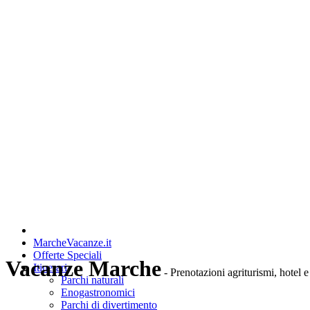
MarcheVacanze.it
Offerte Speciali
Vacanze Marche
Itinerari
- Prenotazioni agriturismi, hotel e
Parchi naturali
Enogastronomici
Parchi di divertimento