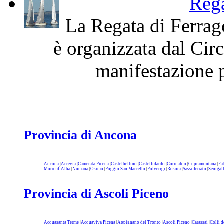
Rega
La Regata di Ferrag
è organizzata dal Cir
manifestazione p
Provincia di Ancona
Ancona
|
Arcevia
|
Camerata Picena
|
Castelbellino
|
Castelfidardo
|
Corinaldo
|
Cupramontana
|
Fa
Morro d`Alba
|
Numana
|
Osimo
|
Poggio San Marcello
|
Polverigi
|
Rosora
|
Sassoferrato
|
Senigal
Provincia di Ascoli Piceno
Acquasanta Terme
|
Acquaviva Picena
|
Appignano del Tronto
|
Ascoli Piceno
|
Carassai
|
Colli d