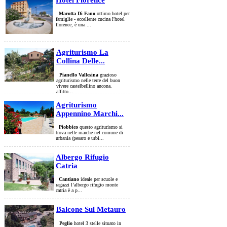
Marotta Di Fano
ottimo hotel per
famiglie - eccellente cucina l'hotel
florence, è una ...
Agriturismo La
Collina Delle...
Pianello Vallesina
grazioso
agriturismo nelle terre del buon
vivere castelbellino ancona.
affitto...
Agriturismo
Appennino Marchi...
Piobbico
questo agriturismo si
trova nelle marche nel comune di
urbania (pesaro e urbi...
Albergo Rifugio
Catria
Cantiano
ideale per scuole e
ragazzi l’albergo rifugio monte
catria è a p...
Balcone Sul Metauro
Peglio
hotel 3 stelle situato in