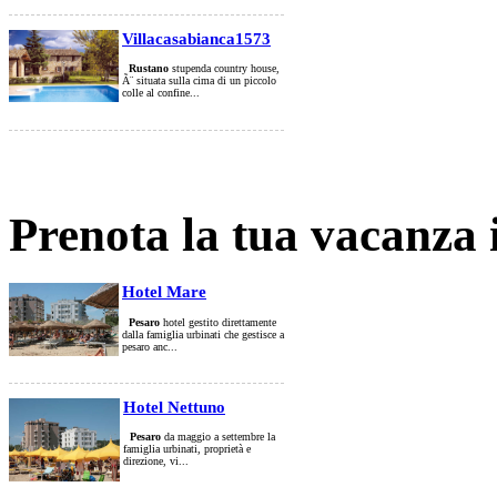
Villacasabianca1573
Rustano
stupenda country house,
Ã¨ situata sulla cima di un piccolo
colle al confine...
Prenota la tua vacanza 
Hotel Mare
Pesaro
hotel gestito direttamente
dalla famiglia urbinati che gestisce a
pesaro anc...
Hotel Nettuno
Pesaro
da maggio a settembre la
famiglia urbinati, proprietà e
direzione, vi...