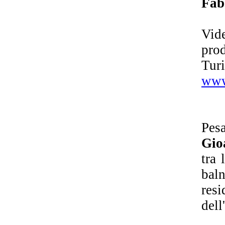
Fab
Vid
pro
Tur
www
Pes
Gio
tra 
bal
resi
dell