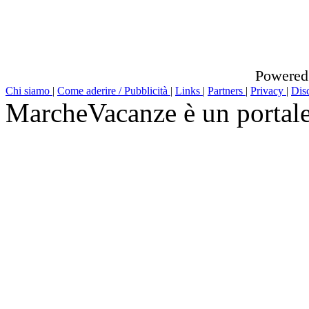
Powered
Chi siamo
|
Come aderire / Pubblicità
|
Links
|
Partners
|
Privacy
|
Dis
MarcheVacanze è un portal