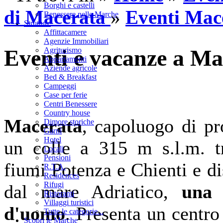
Borghi e castelli
di Macerata
»
Eventi Mac
Benessere nelle Marche
Strutture
Affittacamere
Agenzie Immobiliari
Eventi e vacanze a Ma
Agriturismo
Appartamenti
Aziende agricole
Bed & Breakfast
Campeggi
Case per ferie
Centri Benessere
Country house
Macerata
, capoluogo di pr
Dimore storiche
Garnì
Hotel
un colle a 315 m s.l.m. tr
Locali
Pensioni
fiumi Potenza e Chienti e di
R.T.A.
Residences
Rifugi
dal mare Adriatico,
una 
Ristoranti
Villaggi turistici
d'uomo
. Presenta un centro
Tutte le categorie...
Scopri le Marche