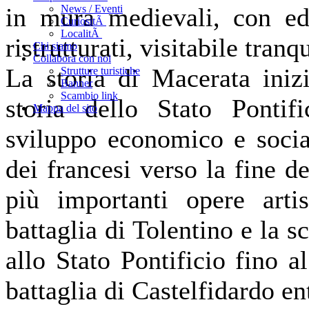
in mura medievali, con edif
News / Eventi
CuriositÃ
LocalitÃ
ristrutturati, visitabile tran
Chi siamo
Collabora con noi
La storia di Macerata iniz
Strutture turistiche
Banner
Scambio link
storia dello Stato Pontif
Mappa del sito
sviluppo economico e social
dei francesi verso la fine d
più importanti opere artis
battaglia di Tolentino e la s
allo Stato Pontificio fino 
battaglia di Castelfidardo en