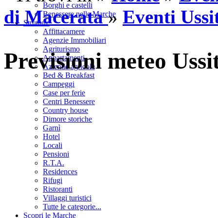
Borghi e castelli
di Macerata
»
Eventi Ussi
Benessere nelle Marche
Strutture
Affittacamere
Agenzie Immobiliari
Agriturismo
Previsioni meteo Ussi
Appartamenti
Aziende agricole
Bed & Breakfast
Campeggi
Case per ferie
Centri Benessere
Country house
Dimore storiche
Garnì
Hotel
Locali
Pensioni
R.T.A.
Residences
Rifugi
Ristoranti
Villaggi turistici
Tutte le categorie...
Scopri le Marche