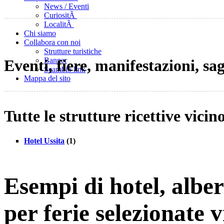
News / Eventi
CuriositÃ
LocalitÃ
Chi siamo
Collabora con noi
Strutture turistiche
Banner
Eventi, fiere, manifestazioni, sa
Scambio link
Mappa del sito
Tutte le strutture ricettive vicin
Hotel Ussita
(1)
Esempi di hotel, albe
per ferie selezionate v