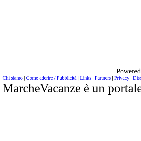
Powered
Chi siamo
|
Come aderire / Pubblicità
|
Links
|
Partners
|
Privacy
|
Dis
MarcheVacanze è un portal