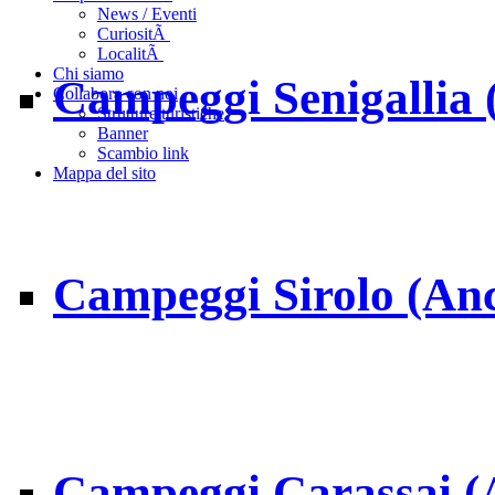
News / Eventi
CuriositÃ
LocalitÃ
Chi siamo
Campeggi Senigallia
Collabora con noi
Strutture turistiche
Banner
Scambio link
Mappa del sito
Campeggi Sirolo (An
Campeggi Carassai (A