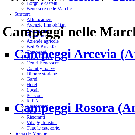
Borghi e castelli
Benessere nelle Marche
Strutture
Affittacamere
Agenzie Immobiliari
Campeggi nelle Marc
Agriturismo
Appartamenti
Aziende agricole
Bed & Breakfast
Campeggi Arcevia (A
Campeggi
Case per ferie
Centri Benessere
Country house
Dimore storiche
Garnì
Hotel
Locali
Pensioni
R.T.A.
Campeggi Rosora (A
Residences
Rifugi
Ristoranti
Villaggi turistici
Tutte le categorie...
Scopri le Marche