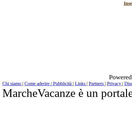
Inse
Powered
Chi siamo
|
Come aderire / Pubblicità
|
Links
|
Partners
|
Privacy
|
Dis
MarcheVacanze è un portal