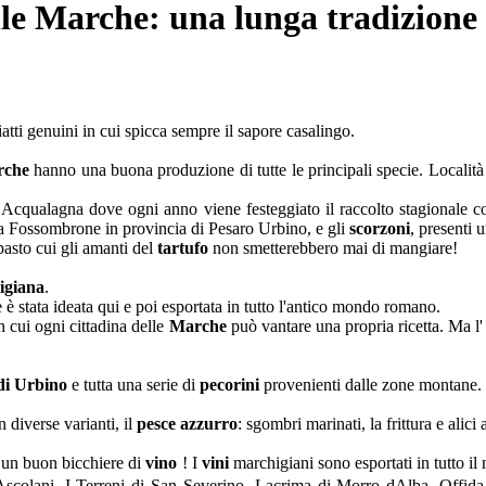
lle Marche: una lunga tradizione 
iatti genuini in cui spicca sempre il sapore casalingo.
rche
hanno una buona produzione di tutte le principali specie. Località 
o è Acqualagna dove ogni anno viene festeggiato il raccolto stagionale c
o a Fossombrone in provincia di Pesaro Urbino, e gli
scorzoni
, presenti 
pasto cui gli amanti del
tartufo
non smetterebbero mai di mangiare!
igiana
.
 è stata ideata qui e poi esportata in tutto l'antico mondo romano.
n cui ogni cittadina delle
Marche
può vantare una propria ricetta. Ma l' 
 di Urbino
e tutta una serie di
pecorini
provenienti dalle zone montane.
 diverse varianti, il
pesce azzurro
: sgombri marinati, la frittura e alici 
 un buon bicchiere di
vino
! I
vini
marchigiani sono esportati in tutto i
i Ascolani, I Terreni di San Severino, Lacrima di Morro dAlba, Offi