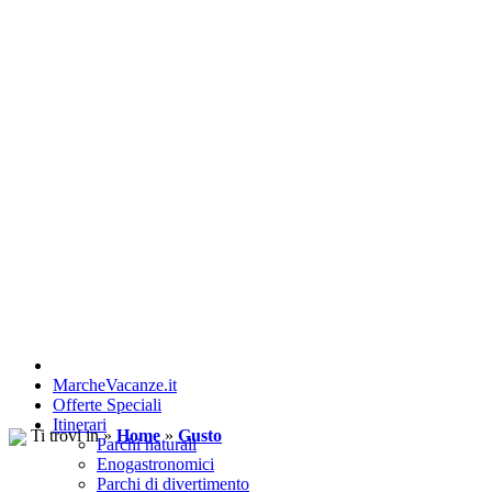
MarcheVacanze.it
Offerte Speciali
Itinerari
Ti trovi in »
Home
»
Gusto
Parchi naturali
Enogastronomici
Parchi di divertimento