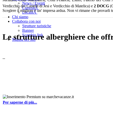
News / Eventi
Verdicchio dei Castelli di Jesi e Verdicchio di Matelica) e
2 DOCG
(C
CuriositÃ
Sceglere il migliore è un' impresa ardua. Non vi rimane che provarli tu
LocalitÃ
Chi siamo
Collabora con noi
Strutture turistiche
Banner
Le strutture alberghiere che off
Scambio link
Mappa del sito
--
Per saperne di più...