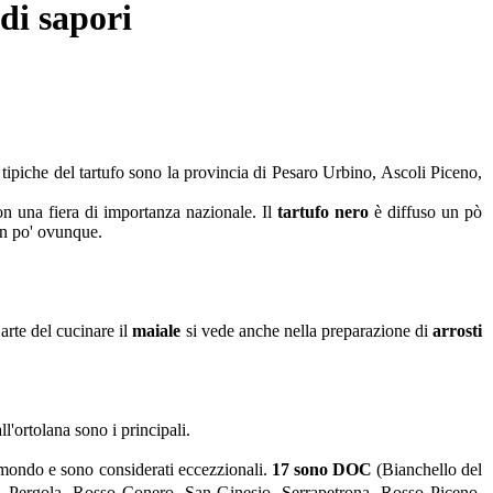
di sapori
tipiche del tartufo sono la provincia di Pesaro Urbino, Ascoli Piceno,
on una fiera di importanza nazionale. Il
tartufo nero
è diffuso un pò
un po' ovunque.
arte del cucinare il
maiale
si vede anche nella preparazione di
arrosti
all'ortolana sono i principali.
l mondo e sono considerati eccezzionali.
17 sono DOC
(Bianchello del
da, Pergola, Rosso Conero, San Ginesio, Serrapetrona, Rosso Piceno,