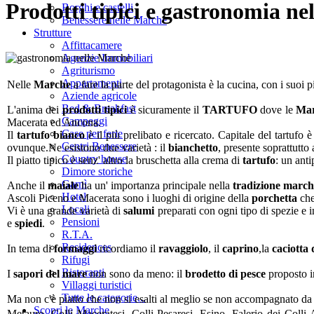
Prodotti tipici e gastronomia ne
Borghi e castelli
Benessere nelle Marche
Strutture
Affittacamere
Agenzie Immobiliari
Agriturismo
Appartamenti
Nelle
Marche
a fare la parte del protagonista è la cucina, con i suoi p
Aziende agricole
Bed & Breakfast
L'anima dei
prodotti tipici
è sicuramente il
TARTUFO
dove le
Ma
Campeggi
Macerata ed Ancona.
Case per ferie
Il
tartufo bianco
è il più prelibato e ricercato. Capitale del tartuf
Centri Benessere
ovunque.Ne esistono due varietà : il
bianchetto
, presente soprattutt
Country house
Il piatto tipico è senz' altro la bruschetta alla crema di
tartufo
: un anti
Dimore storiche
Garnì
Anche il
maiale
ha un' importanza principale nella
tradizione march
Hotel
Ascoli Piceno e Macerata sono i luoghi di origine della
porchetta
che
Locali
Vi è una grande varietà di
salumi
preparati con ogni tipo di spezie e i
Pensioni
e
spiedi
.
R.T.A.
Residences
In tema di
formaggi
ricordiamo il
ravaggiolo
, il
caprino
,la
caciotta
Rifugi
Ristoranti
I
sapori del mare
non sono da meno: il
brodetto di pesce
proposto in
Villaggi turistici
Tutte le categorie...
Ma non c'è piatto che non si esalti al meglio se non accompagnato da
Scopri le Marche
Metauro, Colli Maceratesi, Colli Pesaresi, Esino, Falerio dei Coll