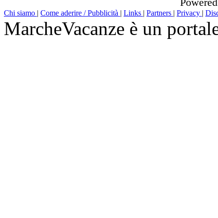
Powered
Chi siamo
|
Come aderire / Pubblicità
|
Links
|
Partners
|
Privacy
|
Dis
MarcheVacanze è un portal