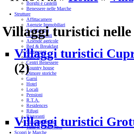
Borghi e castelli
Benessere nelle Marche
Strutture
Affittacamere
Agenzie Immobiliari
Villaggi turistici nel
Agriturismo
Appartamenti
Aziende agricole
Bed & Breakfast
Villaggi turistici Cu
Campeggi
Case per ferie
Centri Benessere
(2)
Country house
Dimore storiche
Garnì
Hotel
Locali
Pensioni
R.T.A.
Residences
Rifugi
Ristoranti
Villaggi turistici Gr
Villaggi turistici
Tutte le categorie...
Scopri le Marche