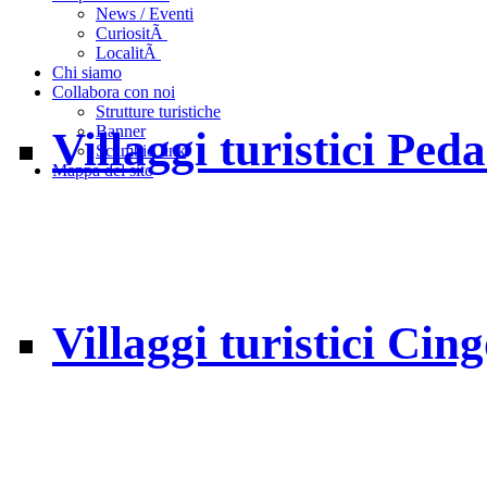
News / Eventi
CuriositÃ
LocalitÃ
Chi siamo
Collabora con noi
Strutture turistiche
Banner
Villaggi turistici Ped
Scambio link
Mappa del sito
Villaggi turistici Cin