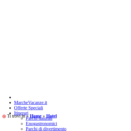
MarcheVacanze.it
Offerte Speciali
Itinerari
Ti trovi in »
Home
»
Hotel
Parchi naturali
Enogastronomici
Parchi di divertimento