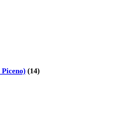
)
 Piceno)
(14)