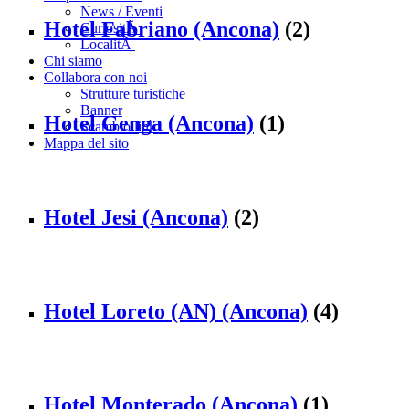
News / Eventi
Hotel Fabriano (Ancona)
(2)
CuriositÃ
LocalitÃ
Chi siamo
Collabora con noi
Strutture turistiche
Banner
Hotel Genga (Ancona)
(1)
Scambio link
Mappa del sito
Hotel Jesi (Ancona)
(2)
Hotel Loreto (AN) (Ancona)
(4)
Hotel Monterado (Ancona)
(1)