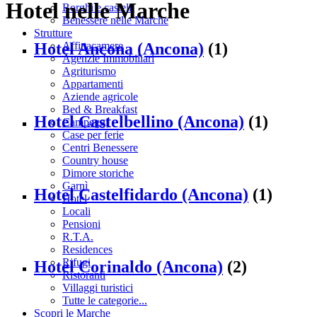
Hotel nelle Marche
Borghi e castelli
Benessere nelle Marche
Strutture
Hotel Ancona (Ancona)
(1)
Affittacamere
Agenzie Immobiliari
Agriturismo
Appartamenti
Aziende agricole
Bed & Breakfast
Hotel Castelbellino (Ancona)
(1)
Campeggi
Case per ferie
Centri Benessere
Country house
Dimore storiche
Garnì
Hotel Castelfidardo (Ancona)
(1)
Hotel
Locali
Pensioni
R.T.A.
Residences
Rifugi
Hotel Corinaldo (Ancona)
(2)
Ristoranti
Villaggi turistici
Tutte le categorie...
Scopri le Marche