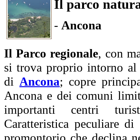
Il parco natur
-
Ancona
Il Parco regionale
, con ma
si trova proprio intorno 
di
Ancona
; copre princip
Ancona e dei comuni limit
importanti centri tur
Caratteristica peculiare d
promontorio che declina n