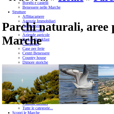
Borghi e castelli
Benessere nelle Marche
Strutture
Affittacamere
Agenzie Immobiliari
Parchi naturali, aree p
Agriturismo
Appartamenti
Aziende agricole
Marche
Bed & Breakfast
Campeggi
Case per ferie
Centri Benessere
Country house
Dimore storiche
Garnì
Hotel
Locali
Pensioni
R.T.A.
Residences
Rifugi
Ristoranti
Villaggi turistici
Tutte le categorie...
Scopri le Marche