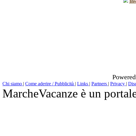
Ins
Powered
Chi siamo
|
Come aderire / Pubblicità
|
Links
|
Partners
|
Privacy
|
Dis
MarcheVacanze è un portal