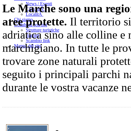
News / Eventi
Le Marche sono una region
CuriositÃ
LocalitÃ
aree protette.
Il territorio 
Chi siamo
Collabora con noi
Strutture turistiche
adriatica sino alle colline 
Banner
Scambio link
marchigiano. In tutte le pro
Mappa del sito
trovare zone naturali protet
seguito i principali parchi na
durante le vostra vacanze n