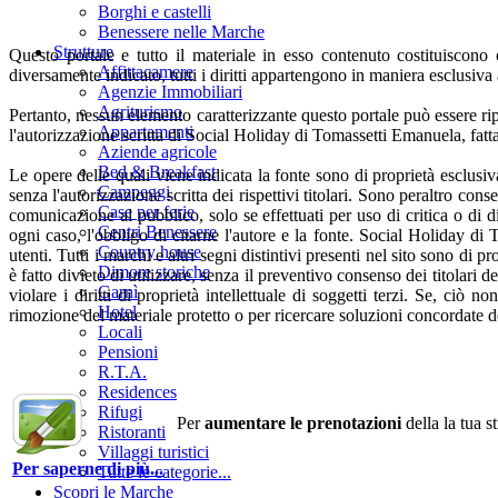
Borghi e castelli
Benessere nelle Marche
Strutture
Questo portale e tutto il materiale in esso contenuto costituiscono o
Affittacamere
diversamente indicato, tutti i diritti appartengono in maniera esclusi
Agenzie Immobiliari
Agriturismo
Pertanto, nessun elemento caratterizzante questo portale può essere ri
Appartamenti
l'autorizzazione scritta di Social Holiday di Tomassetti Emanuela, fatt
Aziende agricole
Bed & Breakfast
Le opere delle quali viene indicata la fonte sono di proprietà esclusiv
Campeggi
senza l'autorizzazione scritta dei rispettivi titolari. Sono peraltro con
Case per ferie
comunicazione al pubblico, solo se effettuati per uso di critica o di d
Centri Benessere
ogni caso, l'obbligo di citarne l'autore e la fonte.
Social Holiday di To
Country house
utenti. Tutti i marchi e altri segni distintivi presenti nel sito sono di 
Dimore storiche
è fatto divieto di utilizzare, senza il preventivo consenso dei titolari 
Garnì
violare i diritti di proprietà intellettuale di soggetti terzi. Se, ciò
Hotel
rimozione del materiale protetto o per ricercare soluzioni concordate d
Locali
Pensioni
R.T.A.
Residences
Rifugi
Per
aumentare le prenotazioni
della la tua s
Ristoranti
Villaggi turistici
Per saperne di più...
Tutte le categorie...
Scopri le Marche