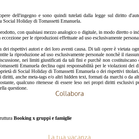
pere dell'ingegno e sono quindi tutelati dalla legge sul diritto d'auto
va a Social Holiday di Tomassetti Emanuela.
prodotto, con qualsiasi mezzo analogico o digitale, in modo diretto o i
a eccezione per le riproduzioni effettuate ad uso esclusivamente persona
a dei rispettivi autori e dei loro aventi causa. Di tali opere è vietata 
sentite la riproduzione ad uso esclusivamente personale nonchè il riassunt
iscussione, nei limiti giustificati da tali fini e purchè non costituiscan
massetti Emanuela declina ogni responsabilità per le violazioni dei diri
proprietà di Social Holiday di Tomassetti Emanuela o dei rispettivi titolari
dei diritti, anche meta-tags e/o altri hidden text, formati da marchi o da
 nonostante, qualcuno ritenesse di essere leso nei propri diritti esclus
ella questione.
truttura
Booking x gruppi e famiglie