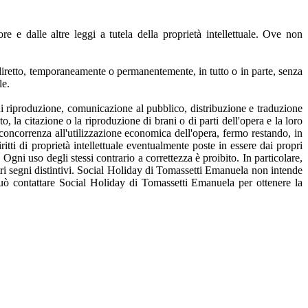
re e dalle altre leggi a tutela della proprietà intellettuale. Ove non
ndiretto, temporaneamente o permanentemente, in tutto o in parte, senza
le.
ogni riproduzione, comunicazione al pubblico, distribuzione e traduzione
o, la citazione o la riproduzione di brani o di parti dell'opera e la loro
o concorrenza all'utilizzazione economica dell'opera, fermo restando, in
tti di proprietà intellettuale eventualmente poste in essere dai propri
. Ogni uso degli stessi contrario a correttezza è proibito. In particolare,
 altri segni distintivi. Social Holiday di Tomassetti Emanuela non intende
ivi può contattare Social Holiday di Tomassetti Emanuela per ottenere la