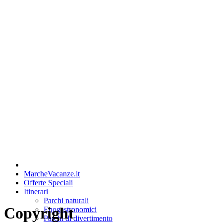
MarcheVacanze.it
Offerte Speciali
Itinerari
Parchi naturali
Copyright
Enogastronomici
Parchi di divertimento