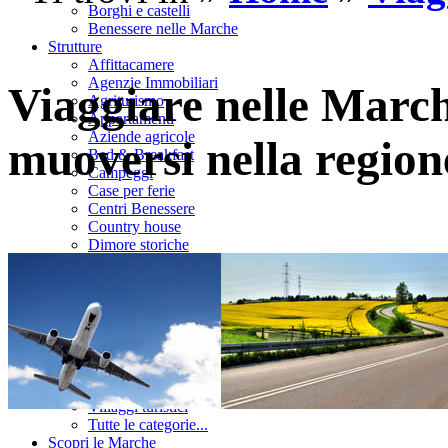
Borghi e castelli
Benessere nelle Marche
Strutture
Affittacamere
Agenzie Immobiliari
Viaggiare nelle Marc
Agriturismo
Appartamenti
Aziende agricole
muoversi nella region
Bed & Breakfast
Campeggi
Case per ferie
Centri Benessere
Country house
Dimore storiche
Garnì
Hotel
Locali
Pensioni
R.T.A.
Residences
Rifugi
Ristoranti
Villaggi turistici
Tutte le categorie...
Scopri le Marche