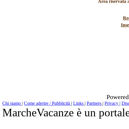
Area riservata
a
Re
Inse
Powered
Chi siamo
|
Come aderire / Pubblicità
|
Links
|
Partners
|
Privacy
|
Dis
MarcheVacanze è un portal