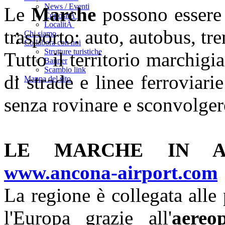
News / Eventi
Le
Marche
possono essere
CuriositÃ
LocalitÃ
trasporto: auto, autobus, tre
Chi siamo
Collabora con noi
Strutture turistiche
Tutto il territorio marchigia
Banner
Scambio link
di strade e linee ferroviari
Mappa del sito
senza rovinare e sconvolger
LE MARCHE IN 
www.ancona-airport.com
La regione è collegata alle p
l'Europa grazie all'
aereo