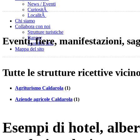
News / Eventi
CuriositÃ
LocalitÃ
Chi siamo
Collabora con noi
Strutture turistiche
Banner
Eventi, fiere, manifestazioni, sa
Scambio link
Mappa del sito
Tutte le strutture ricettive vici
Agriturismo Caldarola
(1)
Aziende agricole Caldarola
(1)
Esempi di hotel, albe