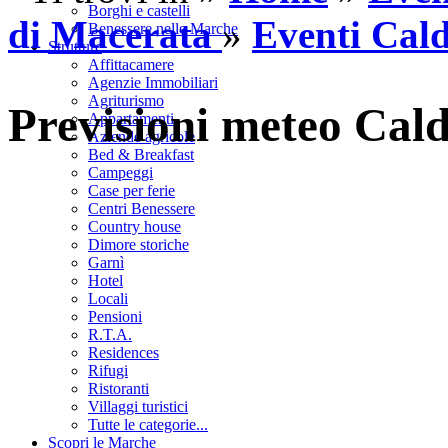
Borghi e castelli
di Macerata
»
Eventi Cal
Benessere nelle Marche
Strutture
Affittacamere
Agenzie Immobiliari
Agriturismo
Previsioni meteo Cal
Appartamenti
Aziende agricole
Bed & Breakfast
Campeggi
Case per ferie
Centri Benessere
Country house
Dimore storiche
Garnì
Hotel
Locali
Pensioni
R.T.A.
Residences
Rifugi
Ristoranti
Villaggi turistici
Tutte le categorie...
Scopri le Marche