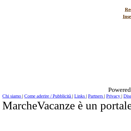
Re
Inse
Powered
Chi siamo
|
Come aderire / Pubblicità
|
Links
|
Partners
|
Privacy
|
Dis
MarcheVacanze è un portal