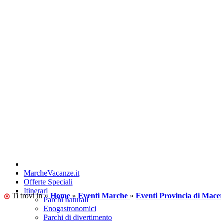
MarcheVacanze.it
Offerte Speciali
Itinerari
Ti trovi in »
Home
»
Eventi Marche
»
Eventi Provincia di Mace
Parchi naturali
Enogastronomici
Parchi di divertimento