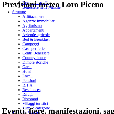
Previsioni meteo Loro Piceno
Borghi e castelli
Benessere nelle Marche
Strutture
Affittacamere
Agenzie Immobiliari
Agriturismo
Appartamenti
Aziende agricole
Bed & Breakfast
Campeggi
Case per ferie
Centri Benessere
Country house
Dimore storiche
Garnì
Hotel
Locali
Pensioni
R.T.A.
Residences
Rifugi
Ristoranti
Villaggi turistici
Tutte le categorie...
Eventi, fiere, manifestazioni, sa
Scopri le Marche