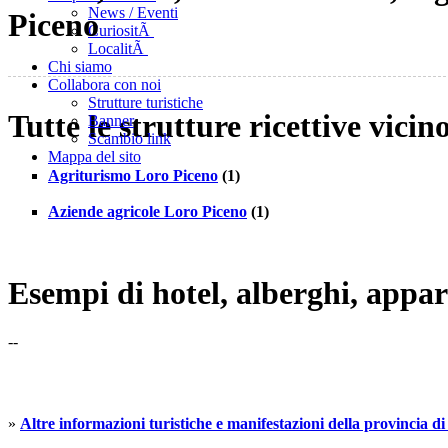
News / Eventi
Piceno
CuriositÃ
LocalitÃ
Chi siamo
Collabora con noi
Strutture turistiche
Tutte le strutture ricettive vici
Banner
Scambio link
Mappa del sito
Agriturismo Loro Piceno
(1)
Aziende agricole Loro Piceno
(1)
Esempi di hotel, alberghi, appar
--
»
Altre informazioni turistiche e manifestazioni della provincia d