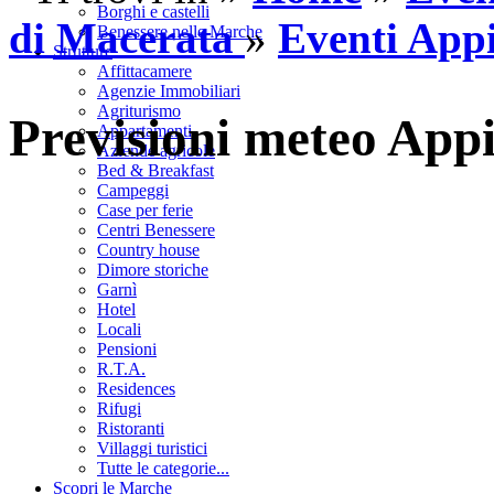
Borghi e castelli
di Macerata
»
Eventi App
Benessere nelle Marche
Strutture
Affittacamere
Agenzie Immobiliari
Agriturismo
Previsioni meteo App
Appartamenti
Aziende agricole
Bed & Breakfast
Campeggi
Case per ferie
Centri Benessere
Country house
Dimore storiche
Garnì
Hotel
Locali
Pensioni
R.T.A.
Residences
Rifugi
Ristoranti
Villaggi turistici
Tutte le categorie...
Scopri le Marche