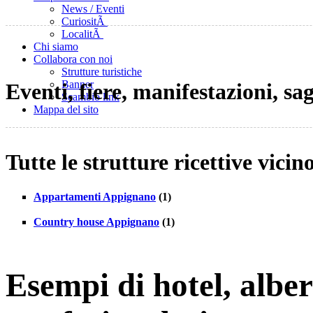
News / Eventi
CuriositÃ
LocalitÃ
Chi siamo
Collabora con noi
Strutture turistiche
Banner
Eventi, fiere, manifestazioni, s
Scambio link
Mappa del sito
Tutte le strutture ricettive vici
Appartamenti Appignano
(1)
Country house Appignano
(1)
Esempi di hotel, albe