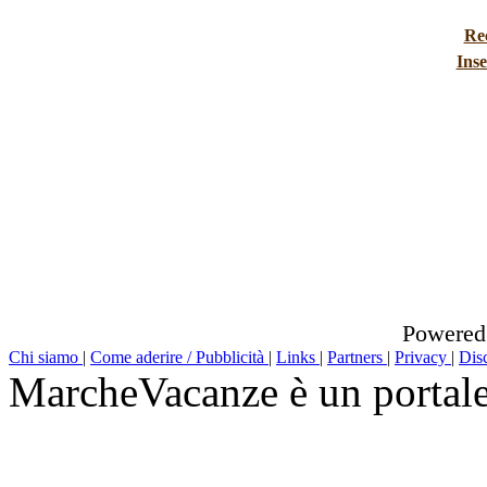
Re
Inse
Powered
Chi siamo
|
Come aderire / Pubblicità
|
Links
|
Partners
|
Privacy
|
Dis
MarcheVacanze è un portal