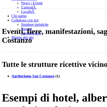
News / Eventi
CuriositÃ
LocalitÃ
Chi siamo
Collabora con noi
Strutture turistiche
Banner
Eventi, fiere, manifestazioni, sa
Scambio link
Mappa del sito
Costanzo
Tutte le strutture ricettive vici
Agriturismo San Costanzo
(1)
Esempi di hotel, albe