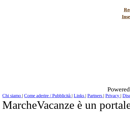
Re
Inse
Powered
Chi siamo
|
Come aderire / Pubblicità
|
Links
|
Partners
|
Privacy
|
Dis
MarcheVacanze è un portal