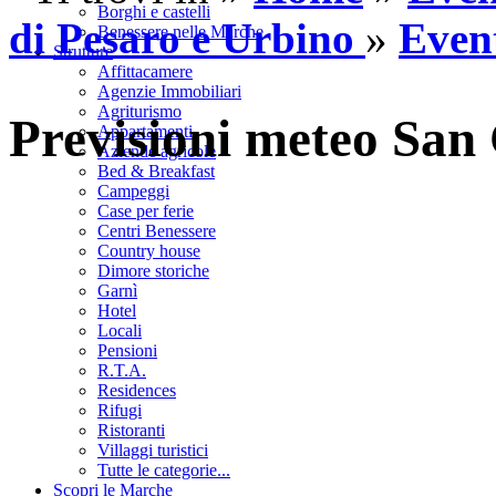
Borghi e castelli
di Pesaro e Urbino
»
Even
Benessere nelle Marche
Strutture
Affittacamere
Agenzie Immobiliari
Agriturismo
Previsioni meteo San
Appartamenti
Aziende agricole
Bed & Breakfast
Campeggi
Case per ferie
Centri Benessere
Country house
Dimore storiche
Garnì
Hotel
Locali
Pensioni
R.T.A.
Residences
Rifugi
Ristoranti
Villaggi turistici
Tutte le categorie...
Scopri le Marche