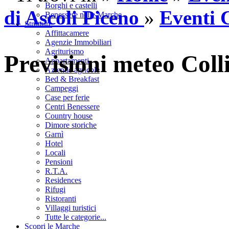
Borghi e castelli
di Ascoli Piceno
»
Eventi C
Benessere nelle Marche
Strutture
Affittacamere
Agenzie Immobiliari
Agriturismo
Previsioni meteo Coll
Appartamenti
Aziende agricole
Bed & Breakfast
Campeggi
Case per ferie
Centri Benessere
Country house
Dimore storiche
Garnì
Hotel
Locali
Pensioni
R.T.A.
Residences
Rifugi
Ristoranti
Villaggi turistici
Tutte le categorie...
Scopri le Marche