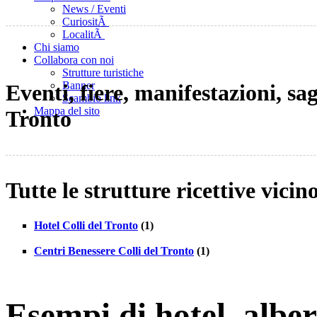
News / Eventi
CuriositÃ
LocalitÃ
Chi siamo
Collabora con noi
Strutture turistiche
Banner
Eventi, fiere, manifestazioni, sag
Scambio link
Mappa del sito
Tronto
Tutte le strutture ricettive vicin
Hotel Colli del Tronto
(1)
Centri Benessere Colli del Tronto
(1)
Esempi di hotel, albe