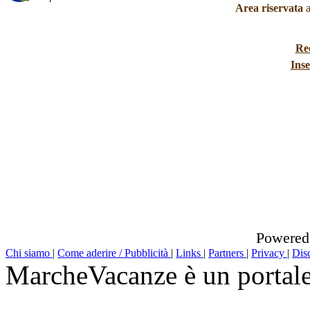
Area riservata
a
Re
Inse
Powered
Chi siamo
|
Come aderire / Pubblicità
|
Links
|
Partners
|
Privacy
|
Dis
MarcheVacanze è un portal