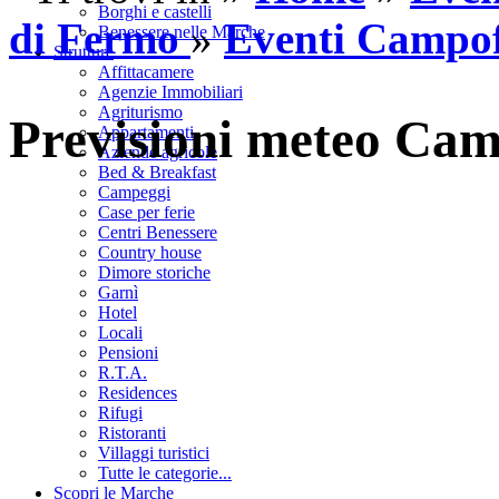
Borghi e castelli
di Fermo
»
Eventi Campof
Benessere nelle Marche
Strutture
Affittacamere
Agenzie Immobiliari
Agriturismo
Previsioni meteo Cam
Appartamenti
Aziende agricole
Bed & Breakfast
Campeggi
Case per ferie
Centri Benessere
Country house
Dimore storiche
Garnì
Hotel
Locali
Pensioni
R.T.A.
Residences
Rifugi
Ristoranti
Villaggi turistici
Tutte le categorie...
Scopri le Marche