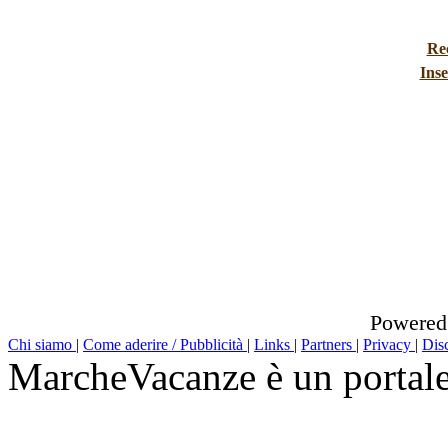
Re
Inse
Powered
Chi siamo
|
Come aderire / Pubblicità
|
Links
|
Partners
|
Privacy
|
Dis
MarcheVacanze è un portal