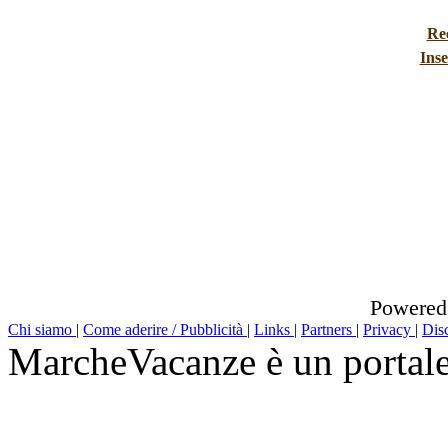
Re
Inse
Powered
Chi siamo
|
Come aderire / Pubblicità
|
Links
|
Partners
|
Privacy
|
Dis
MarcheVacanze è un portal