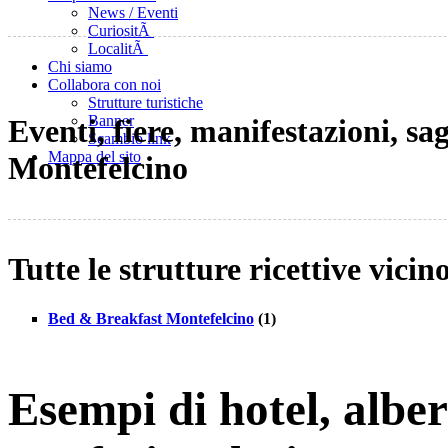
News / Eventi
CuriositÃ
LocalitÃ
Chi siamo
Collabora con noi
Strutture turistiche
Banner
Eventi, fiere, manifestazioni, sa
Scambio link
Mappa del sito
Montefelcino
Tutte le strutture ricettive vici
Bed & Breakfast Montefelcino
(1)
Esempi di hotel, albe