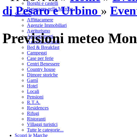
Borghi e castelli
di Pesaro e Urbino
»
Even
Benessere nelle Marche
Strutture
Affittacamere
Agenzie Immobiliari
Agriturismo
Previsioni meteo Mon
Appartamenti
Aziende agricole
Bed & Breakfast
Campeggi
Case per ferie
Centri Benessere
Country house
Dimore storiche
Garnì
Hotel
Locali
Pensioni
R.T.A.
Residences
Rifugi
Ristoranti
Villaggi turistici
Tutte le categorie...
Scopri le Marche