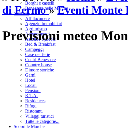
Borghi e castelli
di Fermo
»
Eventi Monte 
Benessere nelle Marche
Strutture
Affittacamere
Agenzie Immobiliari
Agriturismo
Previsioni meteo Mon
Appartamenti
Aziende agricole
Bed & Breakfast
Campeggi
Case per ferie
Centri Benessere
Country house
Dimore storiche
Garnì
Hotel
Locali
Pensioni
R.T.A.
Residences
Rifugi
Ristoranti
Villaggi turistici
Tutte le categorie...
Scopri le Marche