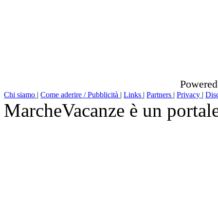
Powered
Chi siamo
|
Come aderire / Pubblicità
|
Links
|
Partners
|
Privacy
|
Dis
MarcheVacanze è un portal