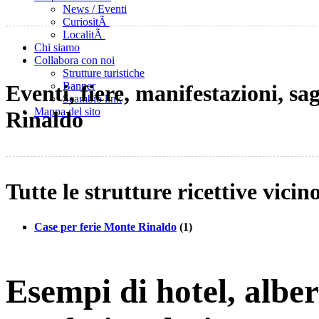
News / Eventi
CuriositÃ
LocalitÃ
Chi siamo
Collabora con noi
Strutture turistiche
Banner
Eventi, fiere, manifestazioni, s
Scambio link
Mappa del sito
Rinaldo
Tutte le strutture ricettive vic
Case per ferie Monte Rinaldo
(1)
Esempi di hotel, albe