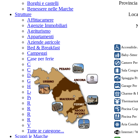
Provinci
Borghi e castelli
Benessere nelle Marche
Strutture
Loca
Affittacamere
Agenzie Immobiliari
N
Agriturismo
Appartamenti
Aziende agricole
Bed & Breakfast
Accessibile 
Campeggi
Baby-Sitter
Case per ferie
Camere Per
Centri Benessere
Country house
Sala Congres
Dimore storiche
Spiaggia Pr
Garnì
Hotel
Garage Per
Locali
Charme & 
Pensioni
Thermari
R.T.A.
Residences
Piscina Cop
Rifugi
Piscina Per
Ristoranti
Aria Condiz
Villaggi turistici
Tutte le categorie...
Internet / 
Scopri le Marche