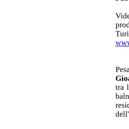
Vid
pro
Tur
www
Pes
Gio
tra 
bal
resi
dell