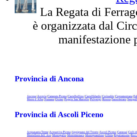
La Regata di Ferrag
è organizzata dal Cir
manifestazione p
Provincia di Ancona
Ancona
|
Arcevia
|
Camerata Picena
|
Castelbellino
|
Castelfidardo
|
Corinaldo
|
Cupramontana
|
Fa
Morro d`Alba
|
Numana
|
Osimo
|
Poggio San Marcello
|
Polverigi
|
Rosora
|
Sassoferrato
|
Senigal
Provincia di Ascoli Piceno
Acquasanta Terme
|
Acquaviva Picena
|
Appignano del Tronto
|
Ascoli Piceno
|
Carassai
|
Colli d
Montefiore dell`Aso
|
Montegallo
|
Montemonaco
|
Monteprandone
|
Offida
|
Ripatransone
|
Rocc