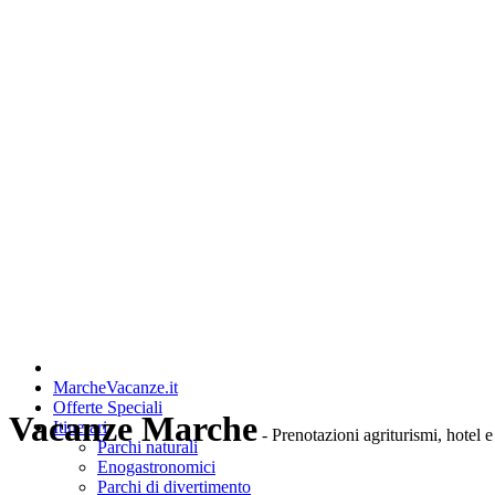
MarcheVacanze.it
Offerte Speciali
Vacanze Marche
Itinerari
- Prenotazioni agriturismi, hotel e
Parchi naturali
Enogastronomici
Parchi di divertimento