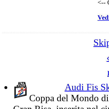
<-- 
Vedi
Ski
Audi Fis S
Coppa del Mondo di s
Gran Risa, inserita nel c