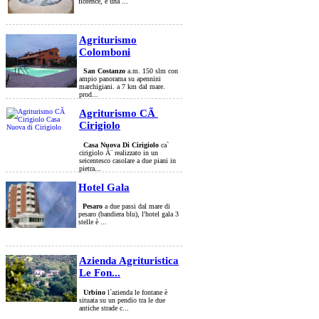
florence, è una ...
Agriturismo
Colomboni
San Costanzo
a.m. 150 slm con
ampio panorama su apennini
marchigiani. a 7 km dal mare.
prod...
Agriturismo CÃ
Cirigiolo
Casa Nuova Di Cirigiolo
ca`
cirigiolo Ã¨ realizzato in un
seicentesco casolare a due piani in
pietra...
Hotel Gala
Pesaro
a due passi dal mare di
pesaro (bandiera blu), l'hotel gala 3
stelle è ...
Azienda Agrituristica
Le Fon...
Urbino
l`azienda le fontane è
situata su un pendio tra le due
antiche strade c...