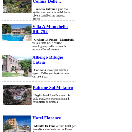
Collina Delle...
Pianello Vallesina
grazioso
agriturismo nelle terre del buon
vivere castelbellino ancona.
affitto...
Villa A Montebello
Rif. 752
Orciano Di Pesaro - Montebello
villa situata nelle colline
marchigiane, sulla collina di
montebello nel comun...
Albergo Rifugio
Catria
Cantiano
ideale per scuole e
ragazzi l’albergo rifugio monte
catria è a p...
Balcone Sul Metauro
Peglio
hotel 3 stelle situato in
bella posizione panoramica a 4
chilometri da urbania...
Hotel Florence
Marotta Di Fano
ottimo hotel per
famiglie - eccellente cucina l'hotel