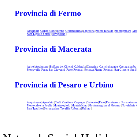
Provincia di Fermo
Amandola
|
Campofilone
|
Fermo
|
Grottazzolina
|
Lapedona
|
Monte Rinaldo
|
Montegranaro
|
Mon
Sant`Elpidio a Mare
|
Servigliano
|
Provincia di Macerata
Apiro
|
Appignano
|
Belforte del Chienti
|
Caldarola
|
Camerino
|
Castelraimondo
|
Cessapalombo
Morrovalle
|
Penna San Giovanni
|
Porto Recanati
|
Potenza Picena
|
Recanati
|
San Ginesio
|
San S
Provincia di Pesaro e Urbino
Acqualagna
|
Apecchio
|
Cagli
|
Cantiano
|
Carpegna
|
Cartoceto
|
Fano
|
Fermignano
|
Fossombron
Montecalvo in Foglia
|
Montecopiolo
|
Montefelcino
|
Montemaggiore al Metauro
|
Novafeltria
|
Sant`Ippolito
|
Serrungarina
|
Tavullia
|
Urbania
|
Urbino
|