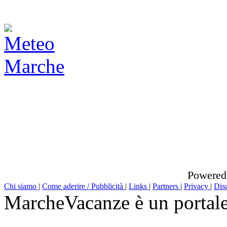
Powered
Chi siamo
|
Come aderire / Pubblicità
|
Links
|
Partners
|
Privacy
|
Dis
MarcheVacanze è un portal