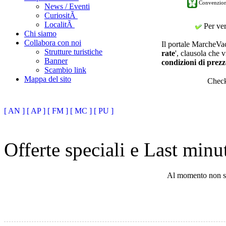
Convenzion
News / Eventi
CuriositÃ
LocalitÃ
Per veri
Chi siamo
Collabora con noi
Il portale MarcheVaca
Strutture turistiche
rate
', clausola che v
Banner
condizioni di prezz
Scambio link
Mappa del sito
Chec
[ AN ]
[ AP ]
[ FM ]
[ MC ]
[ PU ]
Offerte speciali e Last min
Al momento non son