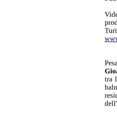
Vid
pro
Tur
www
Pes
Gio
tra 
bal
resi
dell