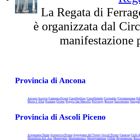
La Regata di Ferrag
è organizzata dal Cir
manifestazione p
Provincia di Ancona
Ancona
|
Arcevia
|
Camerata Picena
|
Castelbellino
|
Castelfidardo
|
Corinaldo
|
Cupramontana
|
Fa
Morro d`Alba
|
Numana
|
Osimo
|
Poggio San Marcello
|
Polverigi
|
Rosora
|
Sassoferrato
|
Senigal
Provincia di Ascoli Piceno
Acquasanta Terme
|
Acquaviva Picena
|
Appignano del Tronto
|
Ascoli Piceno
|
Carassai
|
Colli d
Montefiore dell`Aso
|
Montegallo
|
Montemonaco
|
Monteprandone
|
Offida
|
Ripatransone
|
Rocc