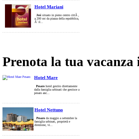
Hotel Mariani
Jesi
situato in pieno centro cittÃ ,
a 200 mt da piazza della repubblica,
Ã¨ il...
Prenota la tua vacanza 
Hotel Mare
Pesaro
hotel gestito direttamente
dalla famiglia urbinati che gestisce a
pesaro anc...
Hotel Nettuno
Pesaro
da maggio a settembre la
famiglia urbinati, proprietà e
direzione, vi...