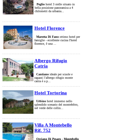
Peglio
hotel 3 stelle situato in
bella posizione panoramica a 4
chilometri da urbania...
Hotel Florence
Marotta Di Fano
ottimo hotel per
famiglie - eccellente cucina l'hotel
florence, è una ...
Albergo Rifugio
Catria
Cantiano
ideale per scuole e
ragazzi l’albergo rifugio monte
catria è a p...
Hotel Tortorina
Urbino
hotel immerso nello
splendido scenario del montefeltro,
nel verde delle collin...
Villa A Montebello
Rif. 752
Orciano Di Pesaro - Montebello