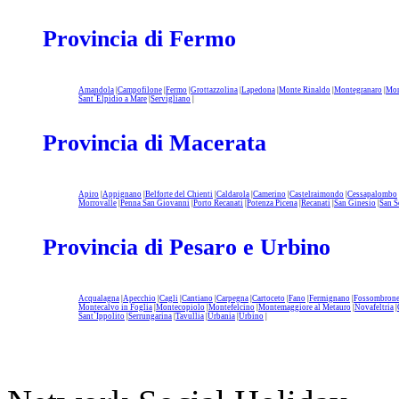
Provincia di Fermo
Amandola
|
Campofilone
|
Fermo
|
Grottazzolina
|
Lapedona
|
Monte Rinaldo
|
Montegranaro
|
Mon
Sant`Elpidio a Mare
|
Servigliano
|
Provincia di Macerata
Apiro
|
Appignano
|
Belforte del Chienti
|
Caldarola
|
Camerino
|
Castelraimondo
|
Cessapalombo
Morrovalle
|
Penna San Giovanni
|
Porto Recanati
|
Potenza Picena
|
Recanati
|
San Ginesio
|
San S
Provincia di Pesaro e Urbino
Acqualagna
|
Apecchio
|
Cagli
|
Cantiano
|
Carpegna
|
Cartoceto
|
Fano
|
Fermignano
|
Fossombron
Montecalvo in Foglia
|
Montecopiolo
|
Montefelcino
|
Montemaggiore al Metauro
|
Novafeltria
|
Sant`Ippolito
|
Serrungarina
|
Tavullia
|
Urbania
|
Urbino
|