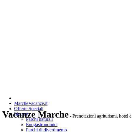
MarcheVacanze.it
Offerte Speciali
Vacanze Marche
Itinerari
- Prenotazioni agriturismi, hotel e
Parchi naturali
Enogastronomici
Parchi di divertimento