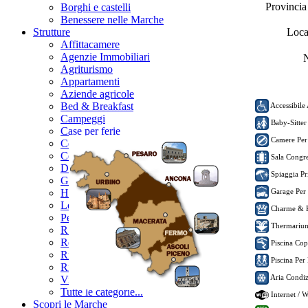
Provinci
Borghi e castelli
Benessere nelle Marche
Strutture
Loca
Affittacamere
Agenzie Immobiliari
N
Agriturismo
Appartamenti
Aziende agricole
Bed & Breakfast
Accessibile 
Campeggi
Baby-Sitter
Case per ferie
Camere Per
Centri Benessere
Country house
Sala Congres
Dimore storiche
Spiaggia Pr
Garnì
Hotel
Garage Per
Locali
Charme & 
Pensioni
Thermari
R.T.A.
Residences
Piscina Cop
Rifugi
Piscina Per
Ristoranti
Aria Condiz
Villaggi turistici
Tutte le categorie...
Internet / 
Scopri le Marche