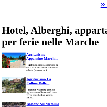
»
Hotel, Alberghi, appart
per ferie nelle Marche
Agriturismo
Appennino Marchi...
Piobbico
questo agriturismo si
trova nelle marche nel comune di
urbania (pesaro e urbi...
Agriturismo La
Collina Delle...
Pianello Vallesina
grazioso
agriturismo nelle terre del buon
vivere castelbellino ancona.
affitto...
Balcone Sul Metauro