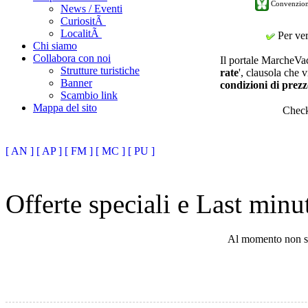
Convenzion
News / Eventi
CuriositÃ
LocalitÃ
Per veri
Chi siamo
Collabora con noi
Il portale MarcheVaca
Strutture turistiche
rate
', clausola che v
Banner
condizioni di prezz
Scambio link
Mappa del sito
Chec
[ AN ]
[ AP ]
[ FM ]
[ MC ]
[ PU ]
Offerte speciali e Last min
Al momento non son