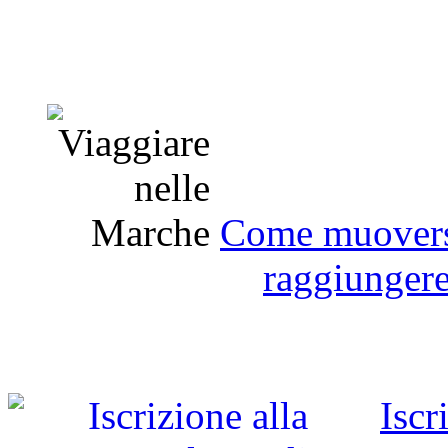
Come muoversi
raggiunger
Iscr