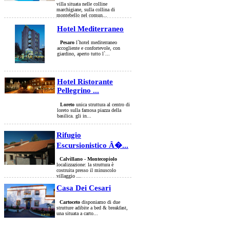
villa situata nelle colline
marchigiane, sulla collina di
montebello nel comun...
Hotel Mediterraneo
Pesaro
l`hotel mediterraneo
accogliente e confortevole, con
giardino, aperto tutto l`...
Hotel Ristorante
Pellegrino ...
Loreto
unica struttura al centro di
loreto sulla famosa piazza della
basilica. gli in...
Rifugio
Escursionistico Â�...
Calvillano - Montecopiolo
localizzazione: la struttura è
costruita presso il minuscolo
villaggio ...
Casa Dei Cesari
Cartoceto
disponiamo di due
strutture adibite a bed & breakfast,
una situata a carto...