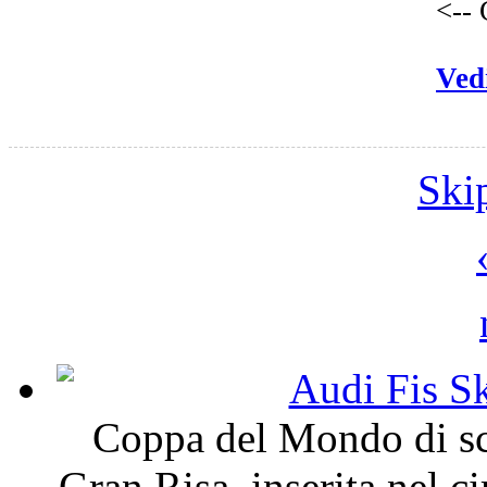
<-- 
Vedi
Ski
Audi Fis S
Coppa del Mondo di sci
Gran Risa, inserita nel c