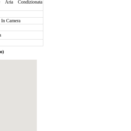
Aria Condizionata
 In Camera
a
o)