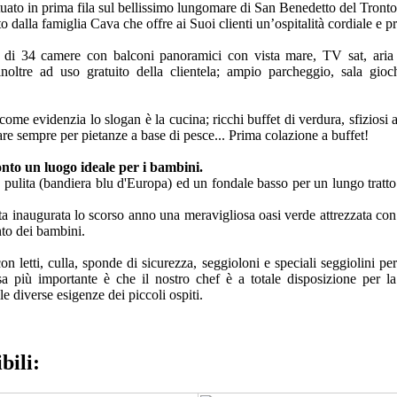
tuato in prima fila sul bellissimo lungomare di San Benedetto del Tronto
to dalla famiglia Cava che offre ai Suoi clienti un’ospitalità cordiale e 
di 34 camere con balconi panoramici con vista mare, TV sat, aria c
inoltre ad uso gratuito della clientela; ampio parcheggio, sala gioch
ome evidenzia lo slogan è la cucina; ricchi buffet di verdura, sfiziosi 
tare sempre per pietanze a base di pesce... Prima colazione a buffet!
nto un luogo ideale per i bambini.
 pulita (bandiera blu d'Europa) ed un fondale basso per un lungo trat
ata inaugurata lo scorso anno una meravigliosa oasi verde attrezzata con
nto dei bambini.
n letti, culla, sponde di sicurezza, seggioloni e speciali seggiolini per
 più importante è che il nostro chef è a totale disposizione per l
le diverse esigenze dei piccoli ospiti.
bili: