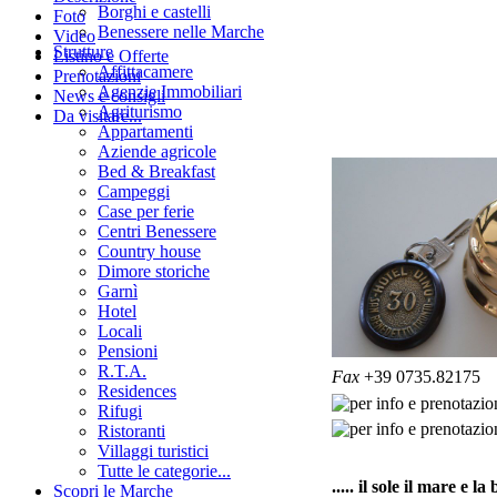
Borghi e castelli
Foto
Benessere nelle Marche
Video
Strutture
Listino e Offerte
Affittacamere
Prenotazioni
Agenzie Immobiliari
News e consigli
Agriturismo
Da visitare...
Appartamenti
Aziende agricole
Bed & Breakfast
Campeggi
Case per ferie
Centri Benessere
Country house
Dimore storiche
Garnì
Hotel
Locali
Pensioni
R.T.A.
Fax
+39 0735.82175
Residences
Rifugi
Ristoranti
Villaggi turistici
Tutte le categorie...
..... il sole il mare e l
Scopri le Marche