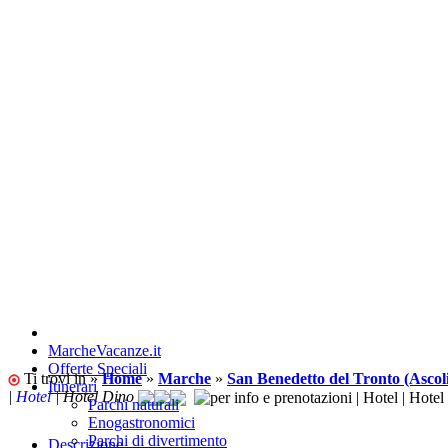
MarcheVacanze.it
Offerte Speciali
Ti trovi in »
Home
»
Marche
»
San Benedetto del Tronto (Ascol
Itinerari
|
Hotel
| Hotel Dino
Parchi naturali
Enogastronomici
Parchi di divertimento
Descrizione