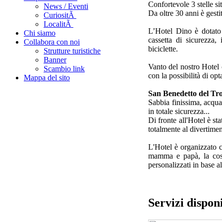
Confortevole 3 stelle si
News / Eventi
Da oltre 30 anni è gesti
CuriositÃ
LocalitÃ
L’Hotel Dino è dotato 
Chi siamo
cassetta di sicurezza, 
Collabora con noi
biciclette.
Strutture turistiche
Banner
Vanto del nostro Hotel c
Scambio link
con la possibilità di op
Mappa del sito
San Benedetto del Tro
Sabbia finissima, acqua
in totale sicurezza...
Di fronte all'Hotel è st
totalmente al divertime
L'Hotel è organizzato co
mamma e papà, la cosa
personalizzati in base al
Servizi disponi