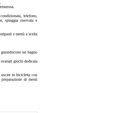
.
premurosa.
ondizionata, telefono,
i, spiaggia riservata e
antipasti e menù a scelta
to garantiscono un bagno
 svariati giochi dedicata
 uscire in bicicletta con
a preparazione di menù