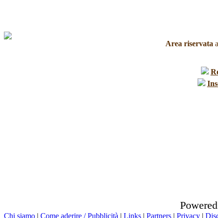
Area riservata
a
R
Ins
Powered
Chi siamo
|
Come aderire / Pubblicità
|
Links
|
Partners
|
Privacy
|
Dis