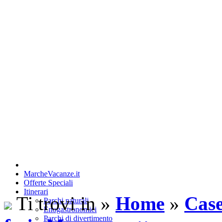
MarcheVacanze.it
Offerte Speciali
Itinerari
Ti trovi in »
Home
»
Case
Parchi naturali
Enogastronomici
Parchi di divertimento