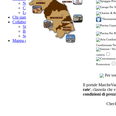
News / Eventi
CuriositÃ
LocalitÃ
Chi siamo
Thermari
Collabora con noi
Strutture turistiche
Banner
Scambio link
Mappa del sito
Condizionata N
camera
Promozioni
Per ver
Il portale MarcheVaca
rate
', clausola che v
condizioni di prezz
Chec