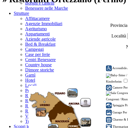
Borghi e castelli
Benessere nelle Marche
Strutture
Affittacamere
Agenzie Immobiliari
Provinci
Agriturismo
Appartamenti
Località
Aziende agricole
Bed & Breakfast
N
Campeggi
Case per ferie
Centri Benessere
Country house
Accessibile 
Dimore storiche
Garnì
Hotel
Kinderheim
Locali
Camere Per
Pensioni
R.T.A.
Congressi / Riun
Residences
Spiaggia Pr
Rifugi
Ristoranti
Garage Per
Villaggi turistici
Charme & 
Tutte le categorie...
Scopri le Marche
Thermari