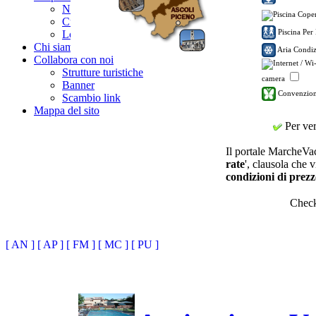
News / Eventi
CuriositÃ
Piscina Per
LocalitÃ
Chi siamo
Aria Condiz
Collabora con noi
Strutture turistiche
camera
Banner
Convenzion
Scambio link
Mappa del sito
Per veri
Il portale MarcheVaca
rate
', clausola che v
condizioni di prezz
Chec
[ AN ]
[ AP ]
[ FM ]
[ MC ]
[ PU ]