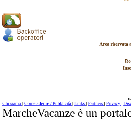
Area riservata
a
Re
Inse
Po
Chi siamo
|
Come aderire / Pubblicità
|
Links
|
Partners
|
Privacy
|
Dis
MarcheVacanze è un portal