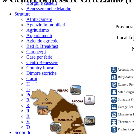
Borghi e castelli
Benessere nelle Marche
Strutture
Affittacamere
Agenzie Immobiliari
Provinci
Agriturismo
Appartamenti
Località
Aziende agricole
Bed & Breakfast
N
Campeggi
Case per ferie
Centri Benessere
Country house
Accessibile 
Dimore storiche
Baby-Sitter
Garnì
Hotel
Camere Per
Locali
Sala Congres
Pensioni
Spiaggia Pr
R.T.A.
Residences
Garage Per
Rifugi
Charme & 
Ristoranti
Villaggi turistici
Thermari
Tutte le categorie...
Piscina Cop
Scopri le Marche