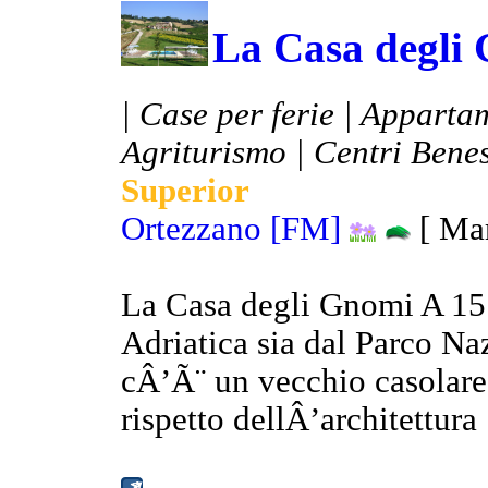
La Casa degli
| Case per ferie | Apparta
Agriturismo | Centri Benes
Superior
Ortezzano [FM]
[ Mar
La Casa degli Gnomi A 15 m
Adriatica sia dal Parco Naz
cÂ’Ã¨ un vecchio casolare 
rispetto dellÂ’architettura .