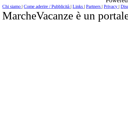
Powered
Chi siamo
|
Come aderire / Pubblicità
|
Links
|
Partners
|
Privacy
|
Dis
MarcheVacanze è un portal