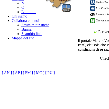
Piscina Per
News / Eventi
CuriositÃ
Aria Condiz
LocalitÃ
Internet / 
Chi siamo
Collabora con noi
Convenzion
Strutture turistiche
Banner
Per veri
Scambio link
Mappa del sito
Il portale MarcheVaca
rate
', clausola che v
condizioni di prezz
Chec
[ AN ]
[ AP ]
[ FM ]
[ MC ]
[ PU ]