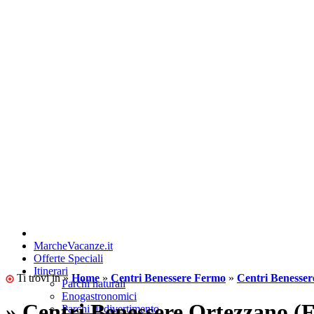
MarcheVacanze.it
Offerte Speciali
Itinerari
Ti trovi in »
Home
»
Centri Benessere Fermo
»
Centri Benesser
Parchi naturali
Enogastronomici
» Centri Benessere Ortezzano 
Parchi di divertimento