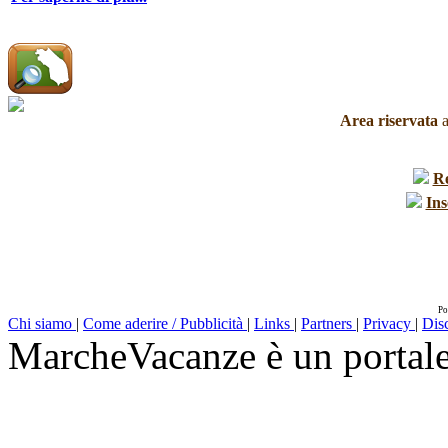
Area riservata
a
R
Ins
Po
Chi siamo
|
Come aderire / Pubblicità
|
Links
|
Partners
|
Privacy
|
Dis
MarcheVacanze è un portal