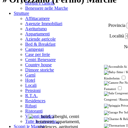
Borghi e castelli
Benessere nelle Marche
Strutture
Affittacamere
Agenzie Immobiliari
Provincia
Agriturismo
Appartamenti
Località
Aziende agricole
Bed & Breakfast
No
Campeggi
Case per ferie
Centri Benessere
Country house
Dimore storiche
Garnì
Kinderheim
Hotel
Locali
Fumatori
Pensioni
R.T.A.
Congressi / Riunio
Residences
Rifugi
Ristoranti
Villaggi turistici
Tutte le categorie...
T
Scopri le Marche