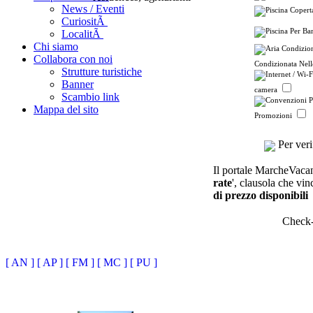
News / Eventi
CuriositÃ
LocalitÃ
Chi siamo
Collabora con noi
Condizionata Nel
Strutture turistiche
Banner
camera
Scambio link
Mappa del sito
Promozioni
Per verif
Il portale MarcheVacanze
rate
', clausola che vin
di prezzo disponibili
Check
[ AN ]
[ AP ]
[ FM ]
[ MC ]
[ PU ]